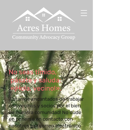
No seas tímido,
pásate y saluda:
«¡Hola, vecino!».
¡Estamos encantados de trabajar
con vecinos y socios por el bien
de nuestra comunidad! No dude
en ponerse en contacto con
nosotros por correo electrónico