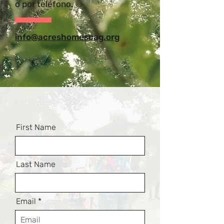
o por teléfono.
info@acreshomescag.org
First Name
Last Name
Email